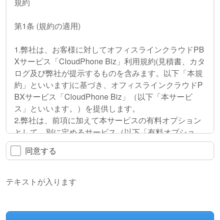
規約
第1条 (規約の適用)
1.弊社は、お客様に対してオフィスラインクラウドPB
Xサービス「CloudPhone Biz」利用規約(見積書、カタ
ログ及び弊社が提示するものを含みます。以下「本規
約」といいます)に基づき、オフィスラインクラウドP
BXサービス「CloudPhone Biz」（以下「本サービ
ス」といいます。）を提供します。
2.弊社は、前項に加えて本サービスの有料オプション
として、別に定めるサービス（以下「有料オプショ
ン」といいます。）を提供します。
同意する
3.弊社は、本サービス及び有料オプションについての
組み合わせについて、各種プランを弊社のwebサイト
（URL: https://cloudphone-biz.line1.jp/以下「本サイト
テキストが入ります
といいます。」）において定め、各種プランに従った
形で本サービス及び有料オプションを提供するものと
します。