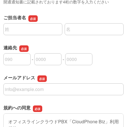
開通通知書に記載されております4桁の数字を入力ください
ご担当者名
名前の姓
名前の名
連絡先
-
-
連絡先の市外局番
連絡先の市内局番
連絡先の加入者番号
メールアドレス
メールアドレス
規約への同意
オフィスラインクラウドPBX「CloudPhone Biz」利用